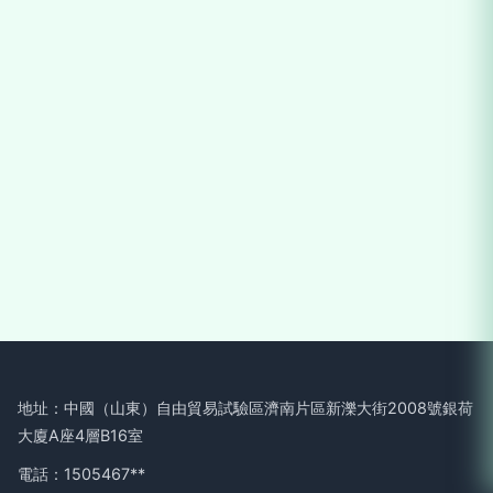
地址：中國（山東）自由貿易試驗區濟南片區新濼大街2008號銀荷
大廈A座4層B16室
電話：1505467**