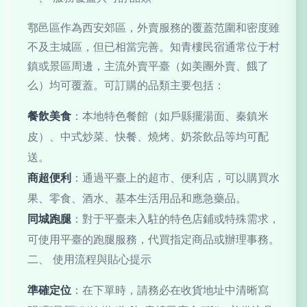
鄠邑區作為西安郊區，外賣服務的覆蓋范圍和密度雖
不及主城區，但已相當完善。知青樓民宿通常位于村
鎮或景區周邊，主流外賣平臺（如美團外賣、餓了
么）均可覆蓋。可訂購的品類主要包括：
餐飲美食
：本地特色餐館（如戶縣擺湯面、秦鎮米
皮）、中式炒菜、快餐、燒烤、奶茶飲品等均可配
送。
商超便利
：通過平臺上的超市、便利店，可以購買水
果、零食、酒水、基本生活用品和應急藥品。
同城跑腿
：對于平臺未入駐的特色店鋪或特殊需求，
可使用平臺的跑腿服務，代買指定商品或辦理事務。
二、 使用流程與貼心提示
準確定位
：在下單時，請務必在收貨地址中清晰寫