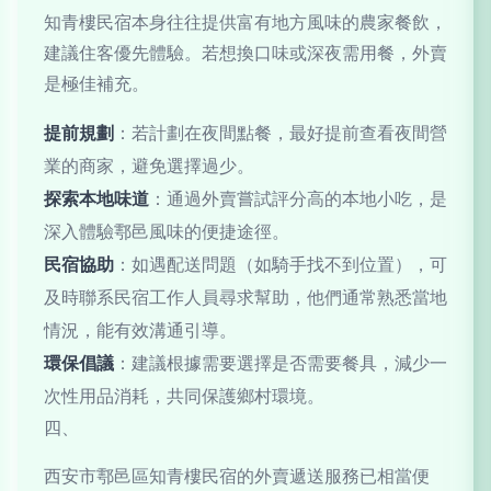
知青樓民宿本身往往提供富有地方風味的農家餐飲，
建議住客優先體驗。若想換口味或深夜需用餐，外賣
是極佳補充。
提前規劃
：若計劃在夜間點餐，最好提前查看夜間營
業的商家，避免選擇過少。
探索本地味道
：通過外賣嘗試評分高的本地小吃，是
深入體驗鄠邑風味的便捷途徑。
民宿協助
：如遇配送問題（如騎手找不到位置），可
及時聯系民宿工作人員尋求幫助，他們通常熟悉當地
情況，能有效溝通引導。
環保倡議
：建議根據需要選擇是否需要餐具，減少一
次性用品消耗，共同保護鄉村環境。
四、
西安市鄠邑區知青樓民宿的外賣遞送服務已相當便