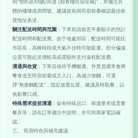
明“鄠邑區XX鎮/街道 [知青樓民宿全稱]”，并備注具
體的樓棟或房間號。建議提前與民宿前臺確認最佳收
貨地址表述。
關注配送時間與范圍
：下單前請留意平臺顯示的預計
配送時間和配送費。由于地處郊區，配送時間可能比
市區長，高峰時段或天氣不佳時可能延遲。部分偏遠
位置可能起送價較高或需額外支付遠程配送費。
溝通與收貨
：下單后保持手機暢通。外賣員通常會將
餐食送至民宿前臺或主入口。為減少接觸，可選
擇“無接觸配送”，指定放置位置。建議及時取餐，以
免影響口感。
特殊需求提前溝通
：如有特殊忌口、保溫要求或需要
餐具等，請在訂單備注中說明，并可與商家電話確
認。
三、 民宿特色與補充建議