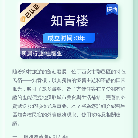
隨著鄉村旅游的蓬勃發展，位于西安市鄠邑區的特色
民宿——知青樓，以其獨特的懷舊主題和寧靜的田園
風光，吸引了眾多游客。為了方便住客在享受鄉村靜
謐的也能便捷地獲取城市美食與生活補給，完善的外
賣遞送服務顯得尤為重要。本文將為您詳細介紹鄠邑
區知青樓民宿的外賣服務現狀、使用攻略及相關建
議。
一、 服務覆蓋與可訂品類