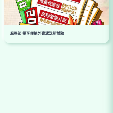
服務節 暢享便捷外賣遞送新體驗