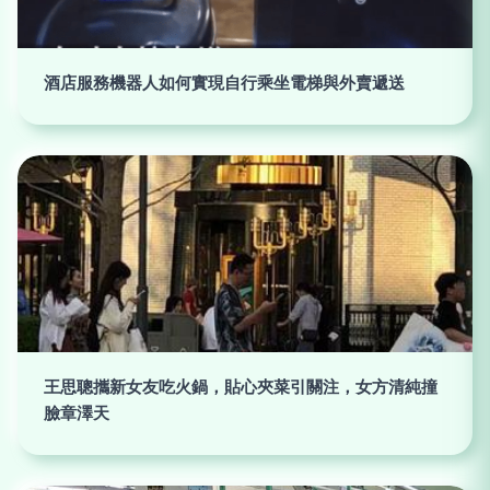
酒店服務機器人如何實現自行乘坐電梯與外賣遞送
王思聰攜新女友吃火鍋，貼心夾菜引關注，女方清純撞
臉章澤天