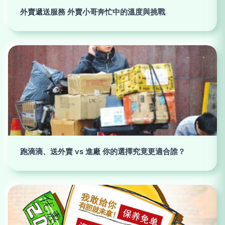
外賣遞送服務 外賣小哥奔忙中的溫度與挑戰
跑滴滴、送外賣 vs 進廠 你的選擇究竟更適合誰？